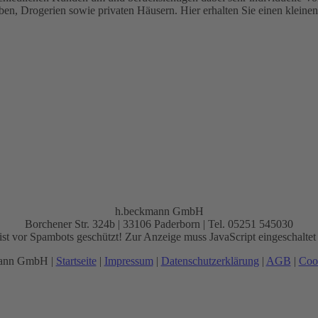
ben, Drogerien sowie privaten Häusern. Hier erhalten Sie einen kleine
h.beckmann GmbH
Borchener Str. 324b | 33106 Paderborn | Tel. 05251 545030
st vor Spambots geschützt! Zur Anzeige muss JavaScript eingeschaltet 
mann GmbH |
Startseite
|
Impressum
|
Datenschutzerklärung
|
AGB
|
Cook