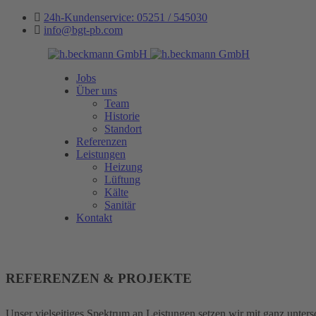
24h-Kundenservice: 05251 / 545030
info@bgt-pb.com
Jobs
Über uns
Team
Historie
Standort
Referenzen
Leistungen
Heizung
Lüftung
Kälte
Sanitär
Kontakt
REFERENZEN & PROJEKTE
Unser vielseitiges Spektrum an Leistungen setzen wir mit ganz unte